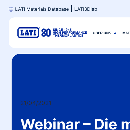
Skip
|
LATI Materials Database
LATI3Dlab
to
content
ÜBER UNS
MAT
21/04/2021
Webinar – Die 