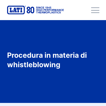
Skip
to
content
Procedura in materia di
whistleblowing