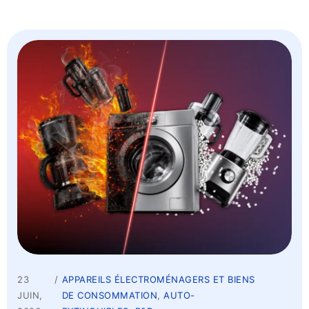
23
APPAREILS ÉLECTROMÉNAGERS ET BIENS
JUIN,
DE CONSOMMATION
,
AUTO-